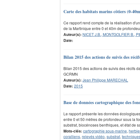
Carte des habitats marins côtiers (0-40m
Ce rapport rend compte de la réalisation d'u
de la Martinique entre 0 et 40m de profondeu
Auteur(s):
NICET J.B., MONTGOLFIER B., PI
Date:
Bilan 2015 des actions de suivis des réci
Bilan 2015 des actions de suivis des récifs d
GCRMN
Auteur(s):
Jean Philippe MARECHAL
Date:
2015
Base de données cartographique des fond
Le rapport présente les données écologiques 
entre 0 et 50 mètres de profondeur sous la f
substrat, biocénoses benthiques, et état de 
Mots-clés:
cartographie sous-marine
,
herbie
coralliens
,
relevés vidéo
,
substrat
,
technique