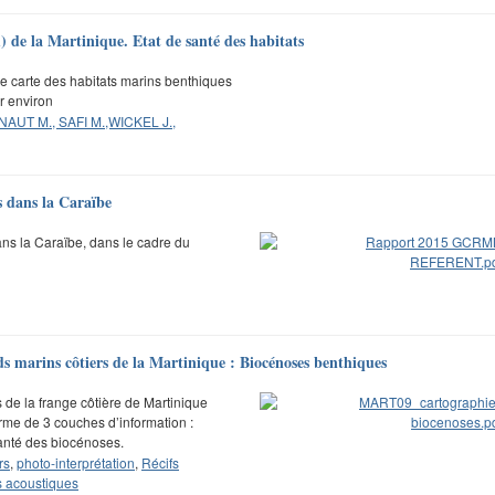
) de la Martinique. Etat de santé des habitats
ne carte des habitats marins benthiques
r environ
NAUT M., SAFI M.,WICKEL J.,
fs dans la Caraïbe
ans la Caraïbe, dans le cadre du
s marins côtiers de la Martinique : Biocénoses benthiques
de la frange côtière de Martinique
orme de 3 couches d’information :
santé des biocénoses.
rs
,
photo-interprétation
,
Récifs
s acoustiques