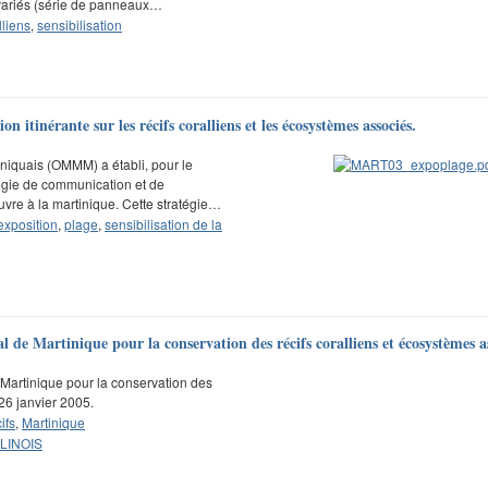
t variés (série de panneaux…
lliens
,
sensibilisation
itinérante sur les récifs coralliens et les écosystèmes associés.
niquais (OMMM) a établi, pour le
égie de communication et de
vre à la martinique. Cette stratégie…
exposition
,
plage
,
sensibilisation de la
de Martinique pour la conservation des récifs coralliens et écosystèmes as
Martinique pour la conservation des
26 janvier 2005.
ifs
,
Martinique
OLINOIS