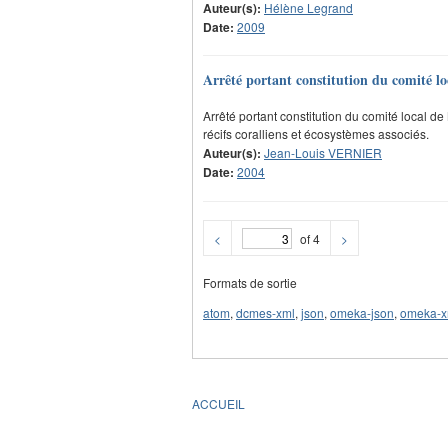
Auteur(s):
Hélène Legrand
Date:
2009
Arrêté portant constitution du comité loc
Arrêté portant constitution du comité local d
récifs coralliens et écosystèmes associés.
Auteur(s):
Jean-Louis VERNIER
Date:
2004
<
of 4
>
Formats de sortie
atom
,
dcmes-xml
,
json
,
omeka-json
,
omeka-x
ACCUEIL