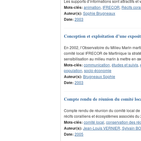
Les supports d’informations sont attractifs e
Mots-clés:
animation
,
IFRECOR
,
Récifs cora
Auteur(s):
Sophie Brugneaux
Date:
2003
Conception et exploitation d’une exposition 
En 2002, l’Observatoire du Milieu Marin marti
comité local IFRECOR de Martinique la strat
sensibilisation au milieu marin à mettre en œu
Mots-clés:
communication
,
études et suivis
,
population
,
socio-économie
Auteur(s):
Brugneaux Sophie
Date:
2003
Compte rendu de réunion du comité local 
Compte rendu de réunion du comité local de 
récifs coralliens et écosystèmes associés du 
Mots-clés:
comité local
,
conservation des réc
Auteur(s):
Jean-Louis VERNIER, Sylvain B
Date:
2005