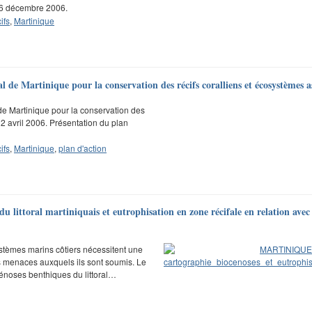
u 6 décembre 2006.
ifs
,
Martinique
de Martinique pour la conservation des récifs coralliens et écosystèmes as
de Martinique pour la conservation des
12 avril 2006. Présentation du plan
ifs
,
Martinique
,
plan d'action
 littoral martiniquais et eutrophisation en zone récifale en relation avec 
ystèmes marins côtiers nécessitent une
 menaces auxquels ils sont soumis. Le
océnoses benthiques du littoral…