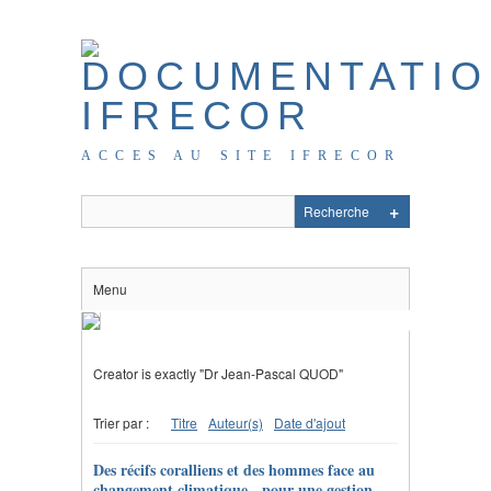
ACCES AU SITE IFRECOR
Menu
Creator is exactly "Dr Jean-Pascal QUOD"
Trier par :
Titre
Auteur(s)
Date d'ajout
Des récifs coralliens et des hommes face au
changement climatique - pour une gestion