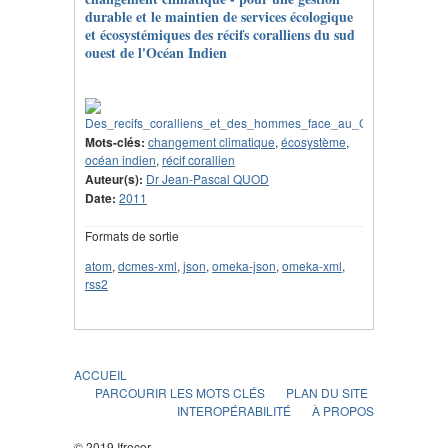
durable et le maintien de services écologique
et écosystémiques des récifs coralliens du sud
ouest de l'Océan Indien
Mots-clés:
changement climatique
,
écosystème
,
océan indien
,
récif corallien
Auteur(s):
Dr Jean-Pascal QUOD
Date:
2011
Formats de sortie
atom
,
dcmes-xml
,
json
,
omeka-json
,
omeka-xml
,
rss2
ACCUEIL
PARCOURIR LES MOTS CLÉS
PLAN DU SITE
INTEROPÉRABILITÉ
À PROPOS
© 2019 Ifrecor