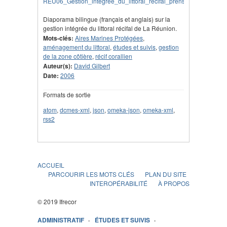
Diaporama bilingue (français et anglais) sur la
gestion intégrée du littoral récifal de La Réunion.
Mots-clés:
Aires Marines Protégées
,
aménagement du littoral
,
études et suivis
,
gestion
de la zone côtière
,
récif corallien
Auteur(s):
David Gilbert
Date:
2006
Formats de sortie
atom
,
dcmes-xml
,
json
,
omeka-json
,
omeka-xml
,
rss2
ACCUEIL
PARCOURIR LES MOTS CLÉS
PLAN DU SITE
INTEROPÉRABILITÉ
À PROPOS
© 2019 Ifrecor
ADMINISTRATIF
ÉTUDES ET SUIVIS