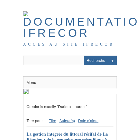
ACCES AU SITE IFRECOR
Menu
Creator is exactly "Durieux Laurent"
Trier par :
Titre
Auteur(s)
Date d'ajout
La gestion intégrée du littoral récifal de La
Réunion : de la connaissance scientifique à