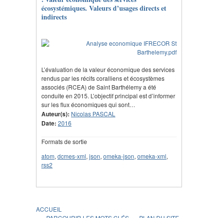
écosystémiques. Valeurs d’usages directs et
indirects
L’évaluation de la valeur économique des services
rendus par les récifs coralliens et écosystèmes
associés (RCEA) de Saint Barthélemy a été
conduite en 2015. L’objectif principal est d’informer
sur les flux économiques qui sont…
Auteur(s):
Nicolas PASCAL
Date:
2016
Formats de sortie
atom
,
dcmes-xml
,
json
,
omeka-json
,
omeka-xml
,
rss2
ACCUEIL
PARCOURIR LES MOTS CLÉS
PLAN DU SITE