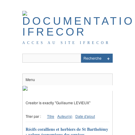
ACCES AU SITE IFRECOR
Menu
Creator is exactly "Guillaume LEVIEUX"
Trier par :
Titre
Auteur(s)
Date d'ajout
Récifs coralliens et herbiers de St Barthelémy
: valeur économique des services