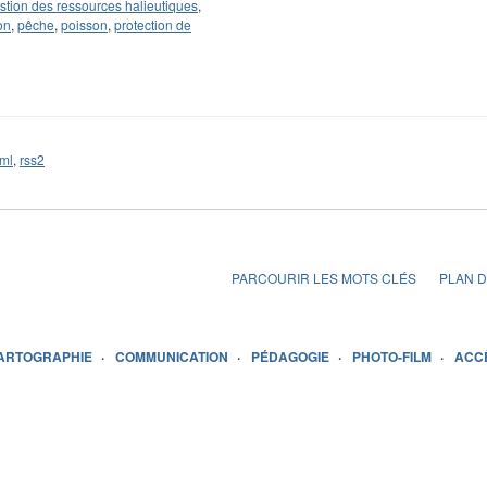
stion des ressources halieutiques
,
on
,
pêche
,
poisson
,
protection de
ml
,
rss2
PARCOURIR LES MOTS CLÉS
PLAN D
ARTOGRAPHIE
COMMUNICATION
PÉDAGOGIE
PHOTO-FILM
ACC