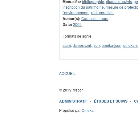
Mots-clés:
bibliographie
,
études et suivis
,
ge
inscription du patrimoine
,
mesure de protecti
l'environnement
,
récif corallien
Auteur(s):
Carassou Laure
Date:
2009
Formats de sortie
atom
,
dcmes-xml
,
json
,
omeka-json
,
omeka-x
ACCUEIL
© 2019 Ifrecor
ADMINISTRATIF
ÉTUDES ET SUIVIS
C
Propulsé par
Omeka
.