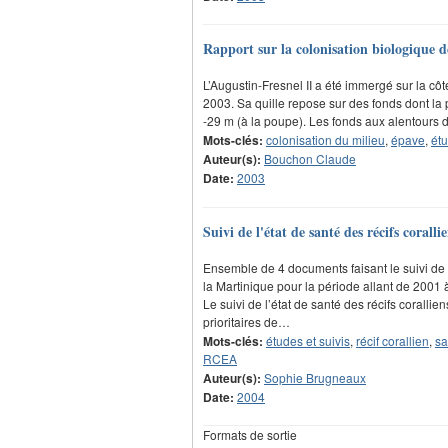
Rapport sur la colonisation biologique d
L’Augustin-Fresnel II a été immergé sur la co
2003. Sa quille repose sur des fonds dont la p
-29 m (à la poupe). Les fonds aux alentours 
Mots-clés:
colonisation du milieu
,
épave
,
étu
Auteur(s):
Bouchon Claude
Date:
2003
Suivi de l'état de santé des récifs cora
Ensemble de 4 documents faisant le suivi de l
la Martinique pour la période allant de 2001 
Le suivi de l’état de santé des récifs coralli
prioritaires de…
Mots-clés:
études et suivis
,
récif corallien
,
sa
RCEA
Auteur(s):
Sophie Brugneaux
Date:
2004
Formats de sortie