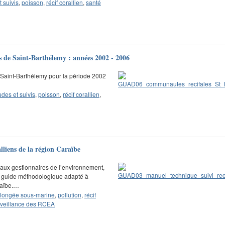
t suivis
,
poisson
,
récif corallien
,
santé
s de Saint-Barthélemy : années 2002 - 2006
 Saint-Barthélemy pour la période 2002
udes et suivis
,
poisson
,
récif corallien
,
lliens de la région Caraïbe
r aux gestionnaires de l’environnement,
n guide méthodologique adapté à
raïbe.…
longée sous-marine
,
pollution
,
récif
rveillance des RCEA