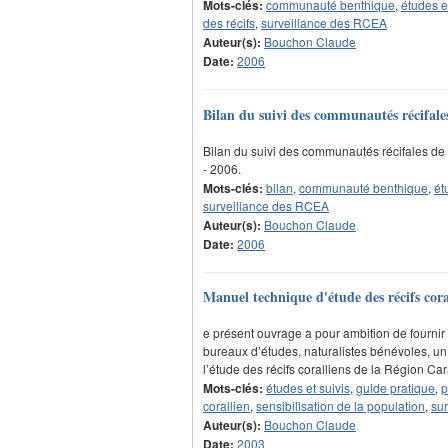
Mots-clés:
communauté benthique
,
études e
des récifs
,
surveillance des RCEA
Auteur(s):
Bouchon Claude
Date:
2006
Bilan du suivi des communautés récifale
Bilan du suivi des communautés récifales de
- 2006.
Mots-clés:
bilan
,
communauté benthique
,
ét
surveillance des RCEA
Auteur(s):
Bouchon Claude
Date:
2006
Manuel technique d'étude des récifs cora
e présent ouvrage a pour ambition de fourni
bureaux d’études, naturalistes bénévoles, u
l’étude des récifs coralliens de la Région Ca
Mots-clés:
études et suivis
,
guide pratique
,
p
corallien
,
sensibilisation de la population
,
su
Auteur(s):
Bouchon Claude
Date:
2003