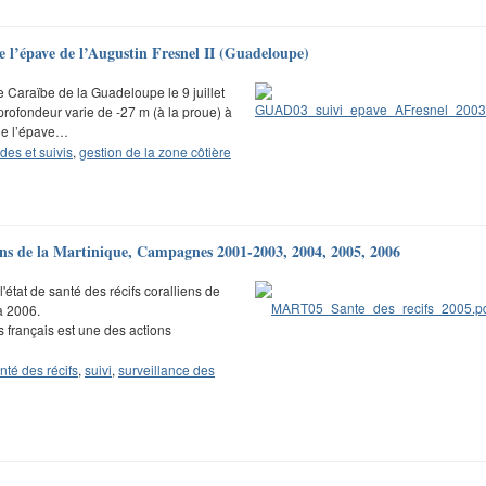
e l’épave de l’Augustin Fresnel II (Guadeloupe)
̂te Caraïbe de la Guadeloupe le 9 juillet
rofondeur varie de -27 m (à la proue) à
de l’épave…
des et suivis
,
gestion de la zone côtière
lliens de la Martinique, Campagnes 2001-2003, 2004, 2005, 2006
'état de santé des récifs coralliens de
à 2006.
ens français est une des actions
nté des récifs
,
suivi
,
surveillance des