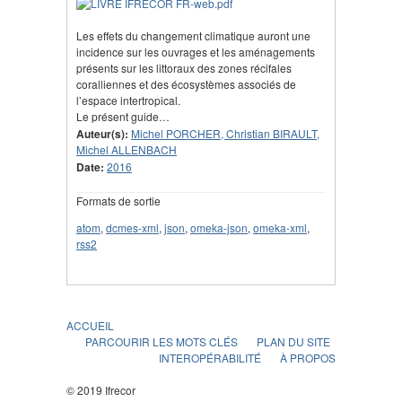
Les effets du changement climatique auront une
incidence sur les ouvrages et les aménagements
présents sur les littoraux des zones récifales
coralliennes et des écosystèmes associés de
l’espace intertropical.
Le présent guide…
Auteur(s):
Michel PORCHER, Christian BIRAULT,
Michel ALLENBACH
Date:
2016
Formats de sortie
atom
,
dcmes-xml
,
json
,
omeka-json
,
omeka-xml
,
rss2
ACCUEIL
PARCOURIR LES MOTS CLÉS
PLAN DU SITE
INTEROPÉRABILITÉ
À PROPOS
© 2019 Ifrecor