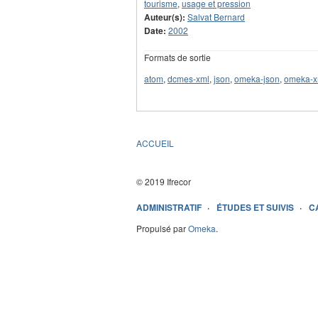
tourisme
,
usage et pression
Auteur(s):
Salvat Bernard
Date:
2002
Formats de sortie
atom
,
dcmes-xml
,
json
,
omeka-json
,
omeka-x
ACCUEIL
© 2019 Ifrecor
ADMINISTRATIF
ÉTUDES ET SUIVIS
C
Propulsé par
Omeka
.