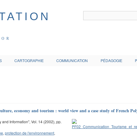
COR
S
CARTOGRAPHIE
COMMUNICATION
PÉDAGOGIE
 culture, economy and tourism : world view and a case study of French Pol
y and Information", Vol. 14 (2002), pp.
me
,
protection de l'environnement
,