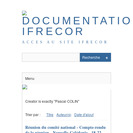
ACCES AU SITE IFRECOR
Menu
Creator is exactly "Pascal COLIN"
Trier par :
Titre
Auteur(s)
Date d'ajout
Réunion du comité national - Compte-rendu
de la réunion - Nouvelle-Calédonie - 18-22