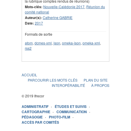
la rubrique comptes rendus de réunions)
Mots-clés:
Nouvelle-Calédonie 2017
,
Réunion du
comité national
Auteur(s):
Catherine GABRIE
Date:
2017
Formats de sortie
atom
,
dcmes-xml
,
json
,
omeka-json
,
omeka-xml
,
rss2
ACCUEIL
PARCOURIR LES MOTS CLÉS
PLAN DU SITE
INTEROPÉRABILITÉ
À PROPOS
© 2019 Ifrecor
ADMINISTRATIF
ÉTUDES ET SUIVIS
CARTOGRAPHIE
COMMUNICATION
PÉDAGOGIE
PHOTO-FILM
ACCÈS PAR COMITÉS