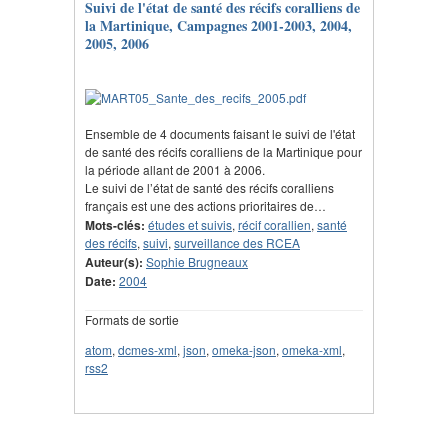
Suivi de l'état de santé des récifs coralliens de
la Martinique, Campagnes 2001-2003, 2004,
2005, 2006
Ensemble de 4 documents faisant le suivi de l'état
de santé des récifs coralliens de la Martinique pour
la période allant de 2001 à 2006.
Le suivi de l’état de santé des récifs coralliens
français est une des actions prioritaires de…
Mots-clés:
études et suivis
,
récif corallien
,
santé
des récifs
,
suivi
,
surveillance des RCEA
Auteur(s):
Sophie Brugneaux
Date:
2004
Formats de sortie
atom
,
dcmes-xml
,
json
,
omeka-json
,
omeka-xml
,
rss2