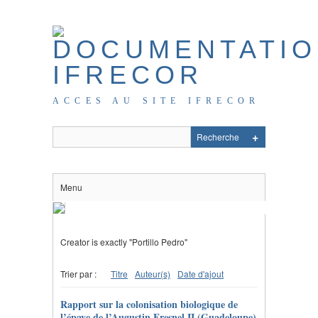
ACCES AU SITE IFRECOR
Menu
Creator is exactly "Portillo Pedro"
Trier par :
Titre
Auteur(s)
Date d'ajout
Rapport sur la colonisation biologique de
l’épave de l’Augustin Fresnel II (Guadeloupe)