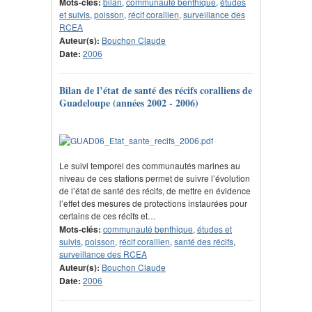
Mots-clés:
bilan
,
communauté benthique
,
études
et suivis
,
poisson
,
récif corallien
,
surveillance des
RCEA
Auteur(s):
Bouchon Claude
Date:
2006
Bilan de l’état de santé des récifs coralliens de
Guadeloupe (années 2002 - 2006)
Le suivi temporel des communautés marines au
niveau de ces stations permet de suivre l’évolution
de l’état de santé des récifs, de mettre en évidence
l’effet des mesures de protections instaurées pour
certains de ces récifs et…
Mots-clés:
communauté benthique
,
études et
suivis
,
poisson
,
récif corallien
,
santé des récifs
,
surveillance des RCEA
Auteur(s):
Bouchon Claude
Date:
2006