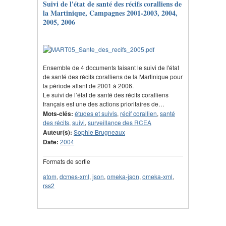
Suivi de l'état de santé des récifs coralliens de
la Martinique, Campagnes 2001-2003, 2004,
2005, 2006
Ensemble de 4 documents faisant le suivi de l'état
de santé des récifs coralliens de la Martinique pour
la période allant de 2001 à 2006.
Le suivi de l’état de santé des récifs coralliens
français est une des actions prioritaires de…
Mots-clés:
études et suivis
,
récif corallien
,
santé
des récifs
,
suivi
,
surveillance des RCEA
Auteur(s):
Sophie Brugneaux
Date:
2004
Formats de sortie
atom
,
dcmes-xml
,
json
,
omeka-json
,
omeka-xml
,
rss2