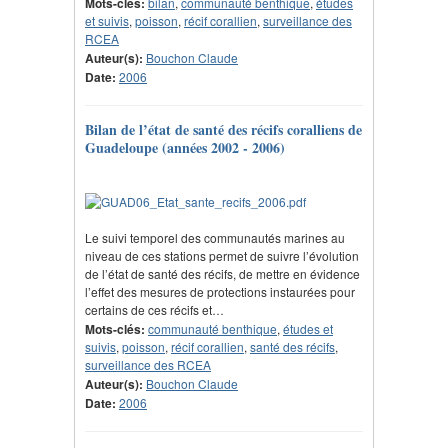
Mots-clés:
bilan
,
communauté benthique
,
études
et suivis
,
poisson
,
récif corallien
,
surveillance des
RCEA
Auteur(s):
Bouchon Claude
Date:
2006
Bilan de l’état de santé des récifs coralliens de
Guadeloupe (années 2002 - 2006)
Le suivi temporel des communautés marines au
niveau de ces stations permet de suivre l’évolution
de l’état de santé des récifs, de mettre en évidence
l’effet des mesures de protections instaurées pour
certains de ces récifs et…
Mots-clés:
communauté benthique
,
études et
suivis
,
poisson
,
récif corallien
,
santé des récifs
,
surveillance des RCEA
Auteur(s):
Bouchon Claude
Date:
2006