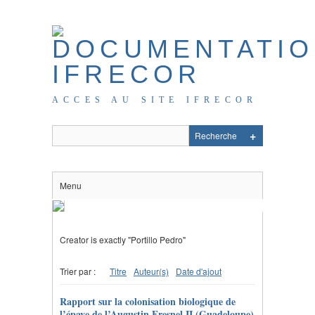
ACCES AU SITE IFRECOR
Menu
Creator is exactly "Portillo Pedro"
Trier par :
Titre
Auteur(s)
Date d'ajout
Rapport sur la colonisation biologique de
l’épave de l’Augustin Fresnel II (Guadeloupe)