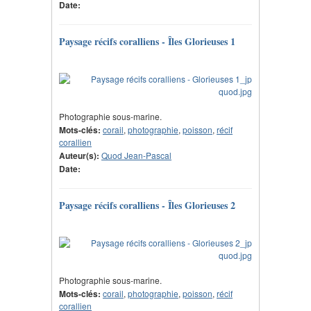
Date:
Paysage récifs coralliens - Îles Glorieuses 1
Photographie sous-marine.
Mots-clés:
corail
,
photographie
,
poisson
,
récif
corallien
Auteur(s):
Quod Jean-Pascal
Date:
Paysage récifs coralliens - Îles Glorieuses 2
Photographie sous-marine.
Mots-clés:
corail
,
photographie
,
poisson
,
récif
corallien