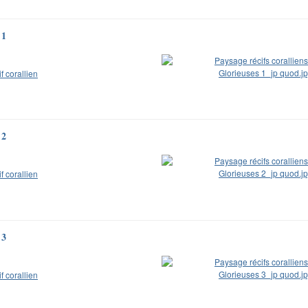
 1
if corallien
 2
if corallien
 3
if corallien