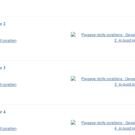
er 2
if corallien
er 3
if corallien
er 4
if corallien