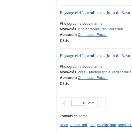
Paysage récifs coralliens - Juan de Nova 
Photographie sous-marine.
Mots-clés:
photographie
,
récif corallien
Auteur(s):
Quod Jean-Pascal
Date:
Paysage récifs coralliens - Juan de Nova 
Photographie sous-marine.
Mots-clés:
corail
,
photographie
,
récif coralli
Auteur(s):
Quod Jean-Pascal
Date:
<
of 5
>
Formats de sortie
atom
,
dcmes-xml
,
json
,
omeka-json
,
omeka-x