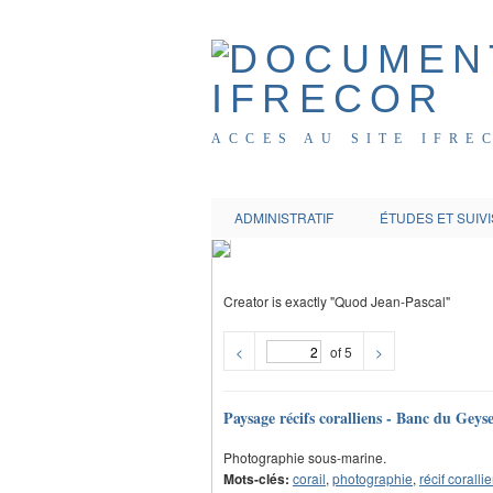
ACCES AU SITE IFRE
ADMINISTRATIF
ÉTUDES ET SUIVI
Creator is exactly "Quod Jean-Pascal"
<
of 5
>
Paysage récifs coralliens - Banc du Geys
Photographie sous-marine.
Mots-clés:
corail
,
photographie
,
récif coralli