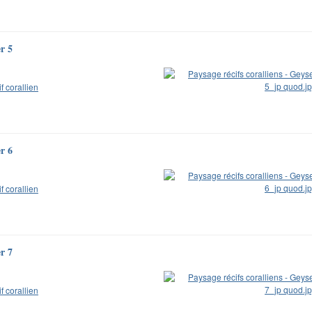
er 5
if corallien
er 6
if corallien
er 7
if corallien