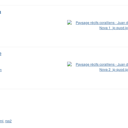
1
2
en
ml
,
rss2