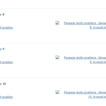
er 8
if corallien
er 9
if corallien
er 10
if corallien