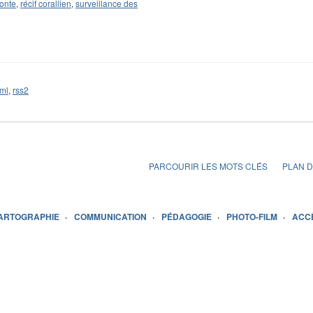
onte
,
récif corallien
,
surveillance des
ml
,
rss2
PARCOURIR LES MOTS CLÉS
PLAN D
ARTOGRAPHIE
COMMUNICATION
PÉDAGOGIE
PHOTO-FILM
ACC