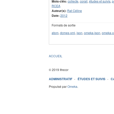
Mots-clés:
collecte
,
corail
,
études et suivis
,
p
RCEA
Auteur(s):
Rat Céline
Date:
2012
Formats de sortie
atom
,
dcmes-xml
,
json
,
omeka-json
,
omeka-x
ACCUEIL
© 2019 Ifrecor
ADMINISTRATIF
ÉTUDES ET SUIVIS
C
Propulsé par
Omeka
.