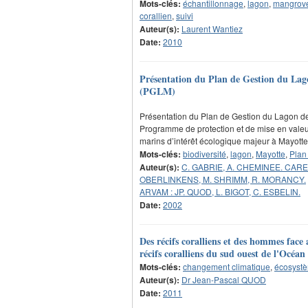
Mots-clés:
échantillonnage
,
lagon
,
mangrov
corallien
,
suivi
Auteur(s):
Laurent Wantiez
Date:
2010
Présentation du Plan de Gestion du Lag
(PGLM)
Présentation du Plan de Gestion du Lagon d
Programme de protection et de mise en valeur
marins d’intérêt écologique majeur à Mayotte
Mots-clés:
biodiversité
,
lagon
,
Mayotte
,
Plan
Auteur(s):
C. GABRIE, A. CHEMINEE. CARE
OBERLINKENS, M. SHRIMM, R. MORANCY.
ARVAM : JP. QUOD, L. BIGOT, C. ESBELIN.
Date:
2002
Des récifs coralliens et des hommes face
récifs coralliens du sud ouest de l'Océan
Mots-clés:
changement climatique
,
écosyst
Auteur(s):
Dr Jean-Pascal QUOD
Date:
2011