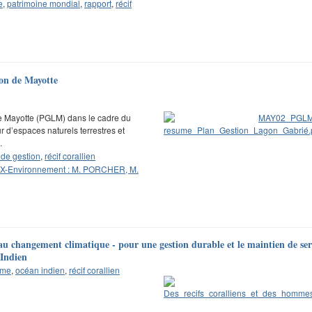
e
,
patrimoine mondial
,
rapport
,
récif
on de Mayotte
e Mayotte (PGLM) dans le cadre du
 d’espaces naturels terrestres et
.
 de gestion
,
récif corallien
X-Environnement : M. PORCHER, M.
 au changement climatique - pour une gestion durable et le maintien de ser
 Indien
ème
,
océan indien
,
récif corallien