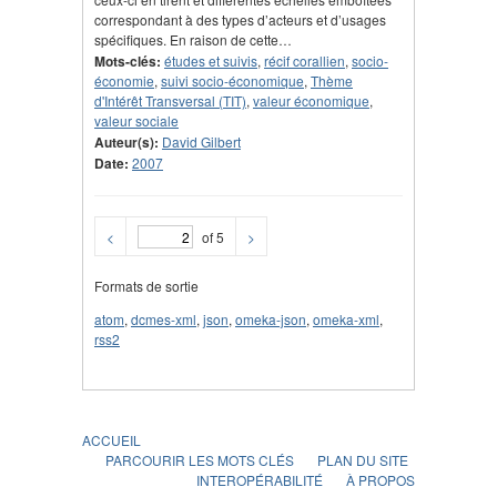
correspondant à des types d’acteurs et d’usages
spécifiques. En raison de cette…
Mots-clés:
études et suivis
,
récif corallien
,
socio-
économie
,
suivi socio-économique
,
Thème
d'Intérêt Transversal (TIT)
,
valeur économique
,
valeur sociale
Auteur(s):
David Gilbert
Date:
2007
<
of 5
>
Formats de sortie
atom
,
dcmes-xml
,
json
,
omeka-json
,
omeka-xml
,
rss2
ACCUEIL
PARCOURIR LES MOTS CLÉS
PLAN DU SITE
INTEROPÉRABILITÉ
À PROPOS