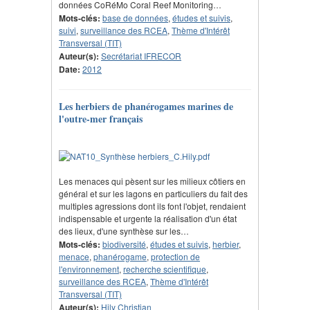
données CoRéMo Coral Reef Monitoring…
Mots-clés:
base de données
,
études et suivis
,
suivi
,
surveillance des RCEA
,
Thème d'Intérêt
Transversal (TIT)
Auteur(s):
Secrétariat IFRECOR
Date:
2012
Les herbiers de phanérogames marines de
l'outre-mer français
Les menaces qui pèsent sur les milieux côtiers en
général et sur les lagons en particuliers du fait des
multiples agressions dont ils font l'objet, rendaient
indispensable et urgente la réalisation d'un état
des lieux, d'une synthèse sur les…
Mots-clés:
biodiversité
,
études et suivis
,
herbier
,
menace
,
phanérogame
,
protection de
l'environnement
,
recherche scientifique
,
surveillance des RCEA
,
Thème d'Intérêt
Transversal (TIT)
Auteur(s):
Hily Christian