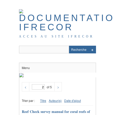
ACCES AU SITE IFRECOR
Menu
<
of 5
>
Trier par :
Titre
Auteur(s)
Date d'ajout
Reef Check survey manual for coral reefs of