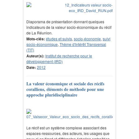
Diaporama de présentation donnant quelques
indicateurs de la valeur socio-économique du récif
de La Réunion.
Mots-clés:
études et suivis
,
socio-économie
,
suivi
socio-économique
,
Thème d'Intérêt Transversal
(TIT)
Auteur(s):
Institut de recherche pour le
développement (IRD)
Date:
2012
La valeur économique et sociale des récifs
coralliens, éléments de méthode pour une
approche pluridisciplinaire
Le récif est un système complexe associant des
espaces-ressources, des acteurs, les usages que
ceux-ci en tirent et différentes échelles emboîtées