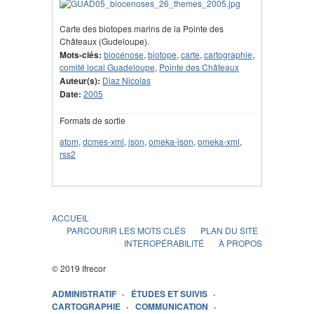
Carte des biotopes marins de la Pointe des
Châteaux (Gudeloupe).
Mots-clés:
biocénose
,
biotope
,
carte
,
cartographie
,
comité local Guadeloupe
,
Pointe des Châteaux
Auteur(s):
Diaz Nicolas
Date:
2005
Formats de sortie
atom
,
dcmes-xml
,
json
,
omeka-json
,
omeka-xml
,
rss2
ACCUEIL
PARCOURIR LES MOTS CLÉS
PLAN DU SITE
INTEROPÉRABILITÉ
À PROPOS
© 2019 Ifrecor
ADMINISTRATIF
ÉTUDES ET SUIVIS
CARTOGRAPHIE
COMMUNICATION