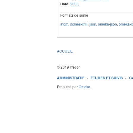
Date:
2003
Formats de sortie
atom
,
dcmes-xml
,
json
,
omeka-json
,
omeka-x
ACCUEIL
© 2019 Ifrecor
ADMINISTRATIF
ÉTUDES ET SUIVIS
C
Propulsé par
Omeka
.