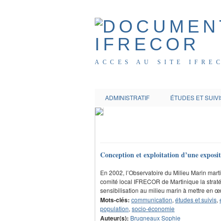
ACCES AU SITE IFRE
ADMINISTRATIF
ÉTUDES ET SUIVI
Conception et exploitation d’une exposition 
En 2002, l’Observatoire du Milieu Marin marti
comité local IFRECOR de Martinique la strat
sensibilisation au milieu marin à mettre en œu
Mots-clés:
communication
,
études et suivis
,
population
,
socio-économie
Auteur(s):
Brugneaux Sophie