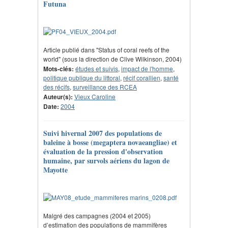
Futuna
Article publié dans "Status of coral reefs of the
world" (sous la direction de Clive Wilkinson, 2004)
Mots-clés:
études et suivis
,
impact de l'homme
,
politique publique du littoral
,
récif corallien
,
santé
des récifs
,
surveillance des RCEA
Auteur(s):
Vieux Caroline
Date:
2004
Suivi hivernal 2007 des populations de
baleine à bosse (megaptera novaeangliae) et
évaluation de la pression d'observation
humaine, par survols aériens du lagon de
Mayotte
Malgré des campagnes (2004 et 2005)
d’estimation des populations de mammifères