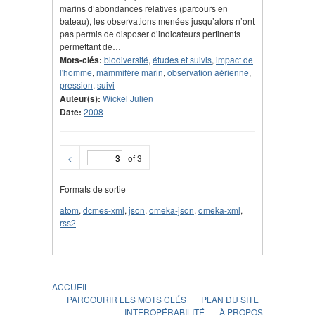
marins d’abondances relatives (parcours en
bateau), les observations menées jusqu’alors n’ont
pas permis de disposer d’indicateurs pertinents
permettant de…
Mots-clés:
biodiversité
,
études et suivis
,
impact de
l'homme
,
mammifère marin
,
observation aérienne
,
pression
,
suivi
Auteur(s):
Wickel Julien
Date:
2008
<
of 3
Formats de sortie
atom
,
dcmes-xml
,
json
,
omeka-json
,
omeka-xml
,
rss2
ACCUEIL
PARCOURIR LES MOTS CLÉS
PLAN DU SITE
INTEROPÉRABILITÉ
À PROPOS