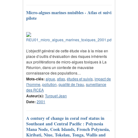
Micro-algues marines nuisibles - Atlas et suivi
pilote
L’objectif général de cette étude vise à la mise en
place d’outils d’évaluation des risques inhérents
aux proliférations de micro-algues toxiques à La
Réunion, dans un contexte de mauvaise
connaissance des populations…
Mots-clés:
algue
,
atlas
,
études et suivis
,
impact de
l'homme
,
pollution
,
qualité de l'eau
,
surveillance
des RCEA
Auteur(s):
Turquet Jean
Date:
2001
A century of change in coral reef status in
Southeast and Central Pacific : Polynesia
Mana Node, Cook Islands, French Polynesia,
Kiribati, Niue, Tokelau, Tonga, Wallis and