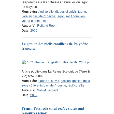
Diaporama sur les richesses naturelles du lagon
de Mayotte.
Mots-clés:
biodiversité
,
études et suivis
,
faune
,
flore
,
impact de l'homme
,
lagon
,
récif corallien
,
valeur patrimoniale
Auteur(s):
Rolland Robin
Date:
2006
La gestion des récifs coralliens de Polynésie
française
Article publié dans La Revue Écologique (Terre &
Vie) n°57 (2002).
Mots-clés:
études et suivis
,
gestion
,
gestion de la
zone côtière
,
impact de l'homme
,
récif corallien
Auteur(s):
Salvat Bernard
Date:
2002
French Polynesia coral reefs : status and
ressources report