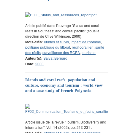
Article publié dans l'ouvrage "Status and coral
reefs in Southeast and central pacific" (sous la
direction de Clive Wilkinson, 2000).
Mots-clés:
études et suivis
,
impact de l'homme
,
politique publique du littoral
,
récif corallien
,
santé
des récifs
,
surveillance des RCEA
,
tourisme
Auteur(s):
Salvat Bernard
Date:
2000
Islands and coral reefs, population and
culture, economy and tourism : world view
and a case study of French Polynesia
Article issue de la revue "Tourism, Biodiversity and
Information", Vol. 14 (2002), pp. 213-231 .
Mots-clés:
études et suivis
,
impact de l'homme
,