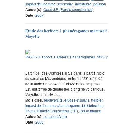
impact de l'homme
,
inventaire
,
invertébré
,
poisson
Auteur(s):
Quod J.P. (Pareto coordination)
Date:
2007
Étude des herbiers à phanérogames marines à
Mayotte
L’archipel des Comores, situé dans la partie Nord
du canal du Mozambique, entre 11°20’ et 13°04’
de latitude Sud et 43°11’ et 45°19’ de longitude
Est, est formé de quatre îles d’origine volcanique.
Mayotte, collectivité…
Mots-clés:
biodiversité
,
études et suivis
,
herbier
,
impact de l'homme
,
phanérogame
,
télédétection
,
Thème d'Intérêt Transversal (TIT)
,
tortue marine
Auteur(s):
Loricourt Aline
Date:
2005