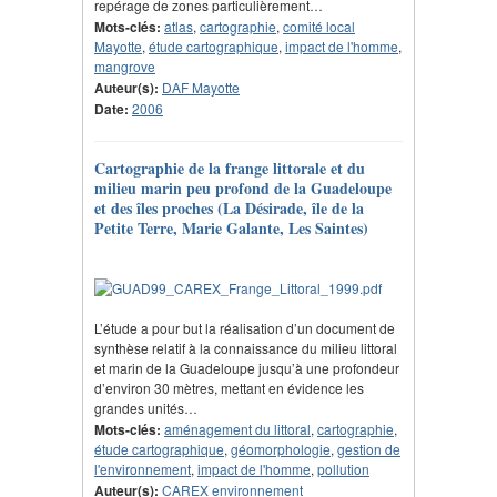
repérage de zones particulièrement…
Mots-clés:
atlas
,
cartographie
,
comité local
Mayotte
,
étude cartographique
,
impact de l'homme
,
mangrove
Auteur(s):
DAF Mayotte
Date:
2006
Cartographie de la frange littorale et du
milieu marin peu profond de la Guadeloupe
et des îles proches (La Désirade, île de la
Petite Terre, Marie Galante, Les Saintes)
L’étude a pour but la réalisation d’un document de
synthèse relatif à la connaissance du milieu littoral
et marin de la Guadeloupe jusqu’à une profondeur
d’environ 30 mètres, mettant en évidence les
grandes unités…
Mots-clés:
aménagement du littoral
,
cartographie
,
étude cartographique
,
géomorphologie
,
gestion de
l'environnement
,
impact de l'homme
,
pollution
Auteur(s):
CAREX environnement