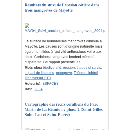
Résultats du suivi de l’érosion côtière dans
trois mangroves de Mayotte
La surface de nombreuses mangroves diminue à
Mayotte. Les causes sont d’origine naturelle mais
également liées à l'activité anthropique voire aux
deux. Certaines mangroves tendent même à
disparaître. Ce rapport présente les…
Mots-clés:
biodiversité
,
érosion
,
études et suivis
,
impact de l'homme
,
mangrove
,
Thème d'Intérêt
Transversal (TIT)
Auteur(s):
ESPACES
Date:
2004
Cartographie des récifs coralliens du Parc
Marin de La Réunion : phase 2 (Saint Gilles,
Saint Leu et Saint Pierre)