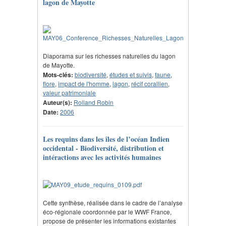
lagon de Mayotte
Diaporama sur les richesses naturelles du lagon
de Mayotte.
Mots-clés:
biodiversité
,
études et suivis
,
faune
,
flore
,
impact de l'homme
,
lagon
,
récif corallien
,
valeur patrimoniale
Auteur(s):
Rolland Robin
Date:
2006
Les requins dans les îles de l’océan Indien
occidental - Biodiversité, distribution et
intéractions avec les activités humaines
Cette synthèse, réalisée dans le cadre de l’analyse
éco-régionale coordonnée par le WWF France,
propose de présenter les informations existantes