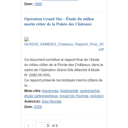
Date:
1999
Opération Grand Site - Étude du milieu
marin côtier de la Pointe des Châteaux
Ce document constitue le rapport final de l’étude
du milieu côtier de la Pointe des Châteaux, dans le
cadre de l’Opération Grand Site (Marché d’étude
N° 2282.05-005).
Ce rapport présente les biotopes marins côtiers de
la…
Mots-clés:
biocénose
,
biodiversité
,
cartographie
,
étude cartographique
,
impact de l'homme
,
pollution
Auteur(s):
Diaz Nicolas
Date:
2005
<
of 3