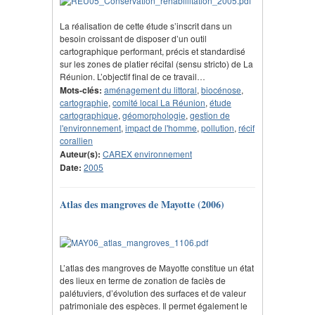
La réalisation de cette étude s’inscrit dans un
besoin croissant de disposer d’un outil
cartographique performant, précis et standardisé
sur les zones de platier récifal (sensu stricto) de La
Réunion. L’objectif final de ce travail…
Mots-clés:
aménagement du littoral
,
biocénose
,
cartographie
,
comité local La Réunion
,
étude
cartographique
,
géomorphologie
,
gestion de
l'environnement
,
impact de l'homme
,
pollution
,
récif
corallien
Auteur(s):
CAREX environnement
Date:
2005
Atlas des mangroves de Mayotte (2006)
L’atlas des mangroves de Mayotte constitue un état
des lieux en terme de zonation de faciès de
palétuviers, d’évolution des surfaces et de valeur
patrimoniale des espèces. Il permet également le