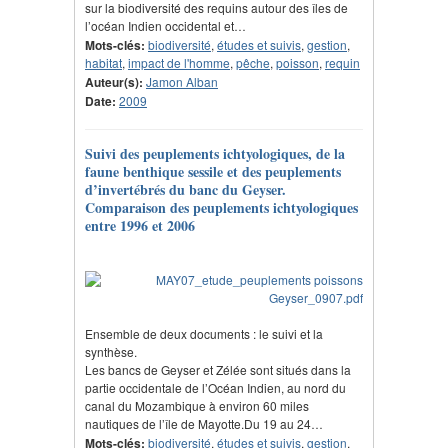
sur la biodiversité des requins autour des îles de
l’océan Indien occidental et…
Mots-clés:
biodiversité
,
études et suivis
,
gestion
,
habitat
,
impact de l'homme
,
pêche
,
poisson
,
requin
Auteur(s):
Jamon Alban
Date:
2009
Suivi des peuplements ichtyologiques, de la
faune benthique sessile et des peuplements
d’invertébrés du banc du Geyser.
Comparaison des peuplements ichtyologiques
entre 1996 et 2006
Ensemble de deux documents : le suivi et la
synthèse.
Les bancs de Geyser et Zélée sont situés dans la
partie occidentale de l’Océan Indien, au nord du
canal du Mozambique à environ 60 miles
nautiques de l’île de Mayotte.Du 19 au 24…
Mots-clés:
biodiversité
,
études et suivis
,
gestion
,