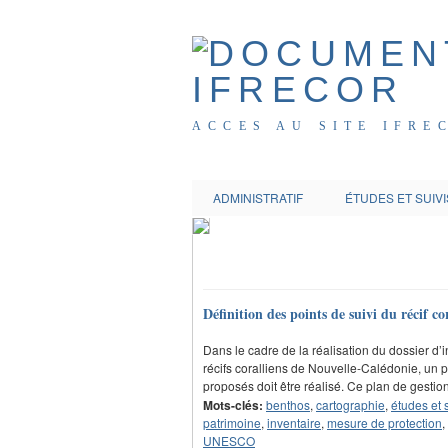
ACCES AU SITE IFRE
ADMINISTRATIF
ÉTUDES ET SUIVI
Définition des points de suivi du réci
Dans le cadre de la réalisation du dossier d
récifs coralliens de Nouvelle-Calédonie, un
proposés doit être réalisé. Ce plan de ges
Mots-clés:
benthos
,
cartographie
,
études et 
patrimoine
,
inventaire
,
mesure de protection
,
UNESCO