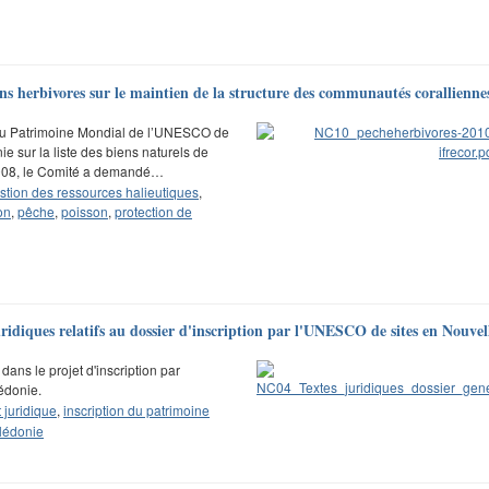
ons herbivores sur le maintien de la structure des communautés corallienne
́ du Patrimoine Mondial de l’UNESCO de
ie sur la liste des biens naturels de
2008, le Comité a demandé…
stion des ressources halieutiques
,
on
,
pêche
,
poisson
,
protection de
uridiques relatifs au dossier d'inscription par l'UNESCO de sites en Nouve
dans le projet d'inscription par
édonie.
juridique
,
inscription du patrimoine
lédonie