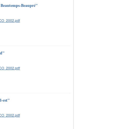
 et Beautemps-Beaupré"
rd"
d-est"