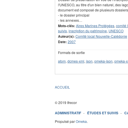
l'UNESCO, au titre d'un bien naturel, des la
document est composé de plusieurs dossiers
- le dossier principal
- les annexes…
Mots-clés:
Aires Marines Protégées
,
comité 
suivis
,
inscription du patrimoine
,
UNESCO
Auteur(s):
Comité local Nouvelle-Calédonie
Date:
2007
Formats de sortie
atom
,
dcmes-xml
,
json
,
omeka-json
,
omeka-x
ACCUEIL
© 2019 Ifrecor
ADMINISTRATIF
ÉTUDES ET SUIVIS
C
Propulsé par
Omeka
.