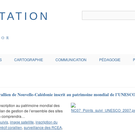
COR
S
CARTOGRAPHIE
COMMUNICATION
PÉDAGOGIE
f corallien de Nouvelle-Calédonie inscrit au patrimoine mondial de l’UNESC
’inscription au patrimoine mondial des
 plan de gestion de l’ensemble des sites
tion comprendra…
suivis
,
image satellite
,
inscription du
récif corallien
,
surveillance des RCEA
,