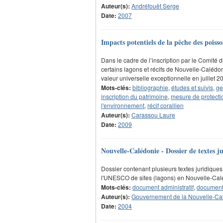
Auteur(s):
Andréfouët Serge
Date:
2007
Impacts potentiels de la pêche des poiss
Dans le cadre de l’inscription par le Comite
certains lagons et récifs de Nouvelle-Calédon
valeur universelle exceptionnelle en juillet 
Mots-clés:
bibliographie
,
études et suivis
,
ge
inscription du patrimoine
,
mesure de protecti
l'environnement
,
récif corallien
Auteur(s):
Carassou Laure
Date:
2009
Nouvelle-Calédonie - Dossier de textes j
Dossier contenant plusieurs textes juridiques 
l'UNESCO de sites (lagons) en Nouvelle-Cal
Mots-clés:
document administratif
,
document 
Auteur(s):
Gouvernement de la Nouvelle-Ca
Date:
2004