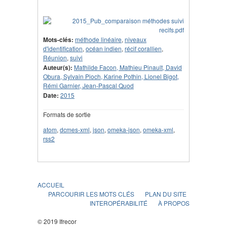
Mots-clés:
méthode linéaire
,
niveaux
d'identification
,
océan indien
,
récif corallien
,
Réunion
,
suivi
Auteur(s):
Mathilde Facon, Mathieu Pinault, David
Obura, Sylvain Pioch, Karine Pothin, Lionel Bigot,
Rémi Garnier, Jean-Pascal Quod
Date:
2015
Formats de sortie
atom
,
dcmes-xml
,
json
,
omeka-json
,
omeka-xml
,
rss2
ACCUEIL
PARCOURIR LES MOTS CLÉS
PLAN DU SITE
INTEROPÉRABILITÉ
À PROPOS
© 2019 Ifrecor