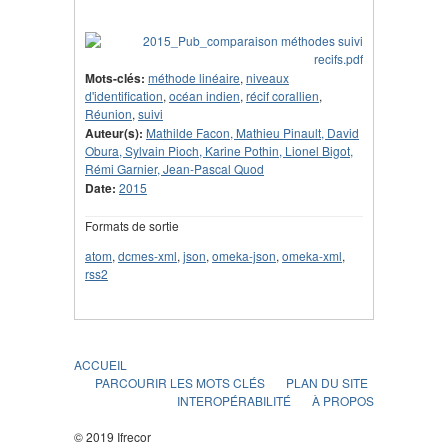
Mots-clés:
méthode linéaire
,
niveaux
d'identification
,
océan indien
,
récif corallien
,
Réunion
,
suivi
Auteur(s):
Mathilde Facon, Mathieu Pinault, David
Obura, Sylvain Pioch, Karine Pothin, Lionel Bigot,
Rémi Garnier, Jean-Pascal Quod
Date:
2015
Formats de sortie
atom
,
dcmes-xml
,
json
,
omeka-json
,
omeka-xml
,
rss2
ACCUEIL
PARCOURIR LES MOTS CLÉS
PLAN DU SITE
INTEROPÉRABILITÉ
À PROPOS
© 2019 Ifrecor