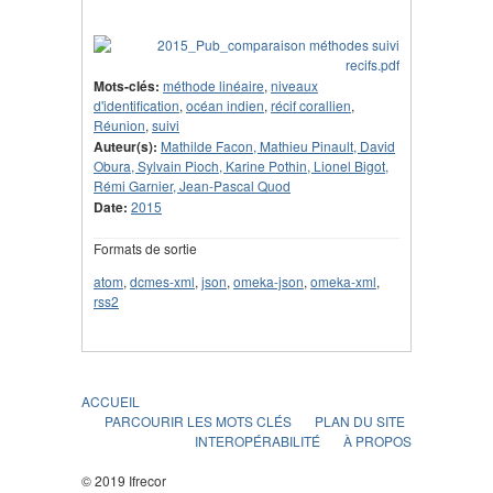
Mots-clés:
méthode linéaire
,
niveaux
d'identification
,
océan indien
,
récif corallien
,
Réunion
,
suivi
Auteur(s):
Mathilde Facon, Mathieu Pinault, David
Obura, Sylvain Pioch, Karine Pothin, Lionel Bigot,
Rémi Garnier, Jean-Pascal Quod
Date:
2015
Formats de sortie
atom
,
dcmes-xml
,
json
,
omeka-json
,
omeka-xml
,
rss2
ACCUEIL
PARCOURIR LES MOTS CLÉS
PLAN DU SITE
INTEROPÉRABILITÉ
À PROPOS
© 2019 Ifrecor