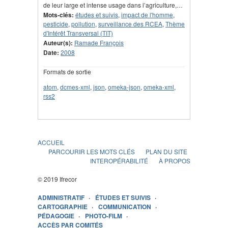
de leur large et intense usage dans l’agriculture,…
Mots-clés:
études et suivis
,
impact de l'homme
,
pesticide
,
pollution
,
surveillance des RCEA
,
Thème
d'Intérêt Transversal (TIT)
Auteur(s):
Ramade François
Date:
2008
Formats de sortie
atom
,
dcmes-xml
,
json
,
omeka-json
,
omeka-xml
,
rss2
ACCUEIL
PARCOURIR LES MOTS CLÉS
PLAN DU SITE
INTEROPÉRABILITÉ
À PROPOS
© 2019 Ifrecor
ADMINISTRATIF
ÉTUDES ET SUIVIS
CARTOGRAPHIE
COMMUNICATION
PÉDAGOGIE
PHOTO-FILM
ACCÈS PAR COMITÉS