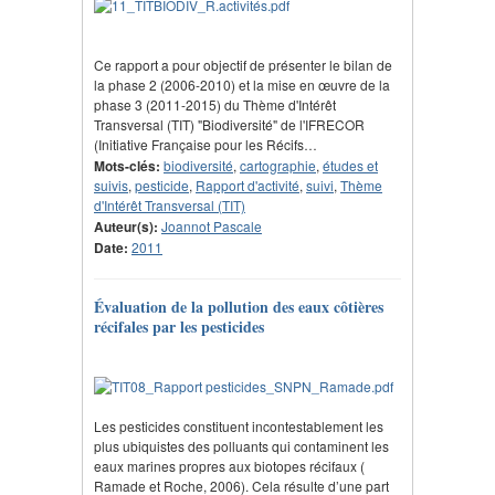
Ce rapport a pour objectif de présenter le bilan de
la phase 2 (2006-2010) et la mise en œuvre de la
phase 3 (2011-2015) du Thème d'Intérêt
Transversal (TIT) "Biodiversité" de l'IFRECOR
(Initiative Française pour les Récifs…
Mots-clés:
biodiversité
,
cartographie
,
études et
suivis
,
pesticide
,
Rapport d'activité
,
suivi
,
Thème
d'Intérêt Transversal (TIT)
Auteur(s):
Joannot Pascale
Date:
2011
Évaluation de la pollution des eaux côtières
récifales par les pesticides
Les pesticides constituent incontestablement les
plus ubiquistes des polluants qui contaminent les
eaux marines propres aux biotopes récifaux (
Ramade et Roche, 2006). Cela résulte d’une part