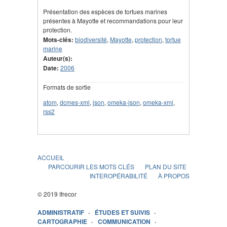
Présentation des espèces de tortues marines
présentes à Mayotte et recommandations pour leur
protection.
Mots-clés:
biodiversité
,
Mayotte
,
protection
,
tortue
marine
Auteur(s):
Date:
2006
Formats de sortie
atom
,
dcmes-xml
,
json
,
omeka-json
,
omeka-xml
,
rss2
ACCUEIL
PARCOURIR LES MOTS CLÉS
PLAN DU SITE
INTEROPÉRABILITÉ
À PROPOS
© 2019 Ifrecor
ADMINISTRATIF
ÉTUDES ET SUIVIS
CARTOGRAPHIE
COMMUNICATION