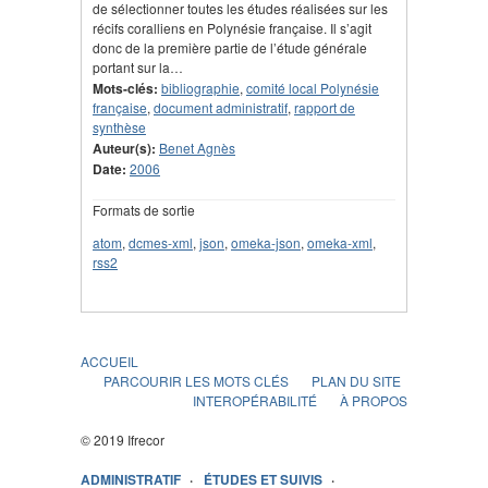
de sélectionner toutes les études réalisées sur les
récifs coralliens en Polynésie française. Il s’agit
donc de la première partie de l’étude générale
portant sur la…
Mots-clés:
bibliographie
,
comité local Polynésie
française
,
document administratif
,
rapport de
synthèse
Auteur(s):
Benet Agnès
Date:
2006
Formats de sortie
atom
,
dcmes-xml
,
json
,
omeka-json
,
omeka-xml
,
rss2
ACCUEIL
PARCOURIR LES MOTS CLÉS
PLAN DU SITE
INTEROPÉRABILITÉ
À PROPOS
© 2019 Ifrecor
ADMINISTRATIF
ÉTUDES ET SUIVIS