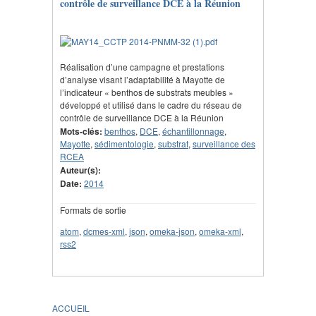
contrôle de surveillance DCE à la Réunion
Réalisation d’une campagne et prestations
d’analyse visant l’adaptabilité à Mayotte de
l’indicateur « benthos de substrats meubles »
développé et utilisé dans le cadre du réseau de
contrôle de surveillance DCE à la Réunion
Mots-clés:
benthos
,
DCE
,
échantillonnage
,
Mayotte
,
sédimentologie
,
substrat
,
surveillance des
RCEA
Auteur(s):
Date:
2014
Formats de sortie
atom
,
dcmes-xml
,
json
,
omeka-json
,
omeka-xml
,
rss2
ACCUEIL