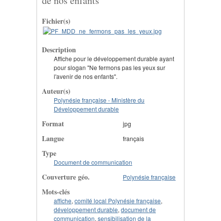
de nos enfants"
Fichier(s)
Description
Affiche pour le développement durable ayant
pour slogan "Ne fermons pas les yeux sur
l'avenir de nos enfants".
Auteur(s)
Polynésie française - Ministère du
Développement durable
Format
jpg
Langue
français
Type
Document de communication
Couverture géo.
Polynésie française
Mots-clés
affiche
,
comité local Polynésie française
,
développement durable
,
document de
communication
,
sensibilisation de la