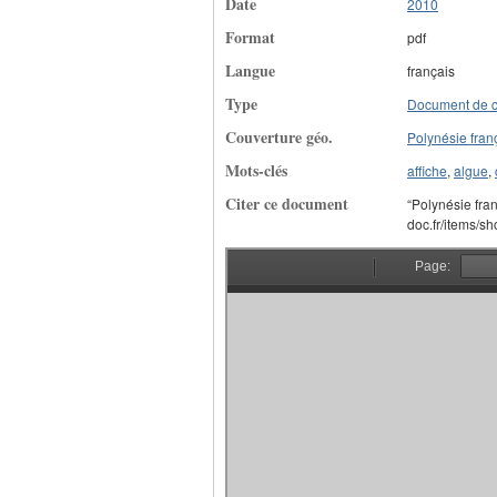
Date
2010
Format
pdf
Langue
français
Type
Document de 
Couverture géo.
Polynésie fran
Mots-clés
affiche
,
algue
,
Citer ce document
“Polynésie fran
doc.fr/items/s