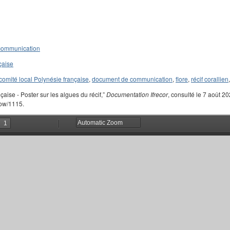
communication
çaise
comité local Polynésie française
,
document de communication
,
flore
,
récif corallien
çaise - Poster sur les algues du récif,”
Documentation Ifrecor
, consulté le 7 août 20
how/1115.