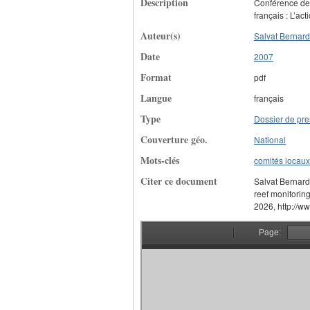
Description
Conférence de 
français : L’ac
Auteur(s)
Salvat Bernard
Date
2007
Format
pdf
Langue
français
Type
Dossier de pr
Couverture géo.
National
Mots-clés
comités locaux
Citer ce document
Salvat Bernard,
reef monitorin
2026, http://ww