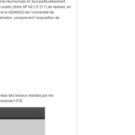
al réunionnais et, tout particulièrement,
 public (fiche SP 02 LIT 217) de réaliser, en
) et le GDARGO de l’Université de
l’érosion, comprenant l’acquisition de
èse des travaux réalisés par les
tems/show/1378.