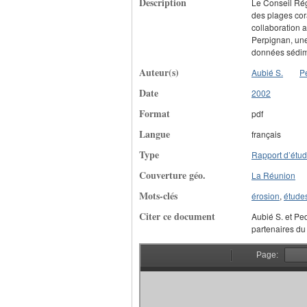
Description
Le Conseil Rég
des plages cora
collaboration 
Perpignan, une 
données sédi
Auteur(s)
Aubié S.
P
Date
2002
Format
pdf
Langue
français
Type
Rapport d’étu
Couverture géo.
La Réunion
Mots-clés
érosion
,
études
Citer ce document
Aubié S. et Ped
partenaires du 