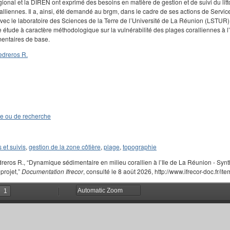
ional et la DIREN ont exprimé des besoins en matière de gestion et de suivi du littor
lliennes. Il a, ainsi, été demandé au brgm, dans le cadre de ses actions de Service
avec le laboratoire des Sciences de la Terre de l’Université de La Réunion (LSTUR
étude à caractère méthodologique sur la vulnérabilité des plages coralliennes à 
mentaires de base.
edreros R.
de ou de recherche
 et suivis
,
gestion de la zone côtière
,
plage
,
topographie
reros R., “Dynamique sédimentaire en milieu corallien à l’Ile de La Réunion - Synth
projet,”
Documentation Ifrecor
, consulté le 8 août 2026, http://www.ifrecor-doc.fr/i