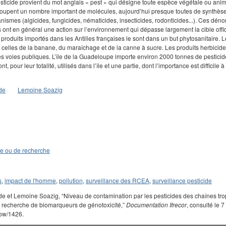
ticide provient du mot anglais « pest » qui désigne toute espèce végétale ou ani
roupent un nombre important de molécules, aujourd’hui presque toutes de synthèse,
nismes (algicides, fungicides, nématicides, insecticides, rodonticides...). Ces de
s ont en général une action sur l’environnement qui dépasse largement la cible offic
 produits importés dans les Antilles françaises le sont dans un but phytosanitaire
 celles de la banane, du maraîchage et de la canne à sucre. Les produits herbicide
s voies publiques. L’île de la Guadeloupe importe environ 2000 tonnes de pesticid
t, pour leur totalité, utilisés dans l’île et une partie, dont l’importance est difficil
de
Lemoine Soazig
de ou de recherche
s
,
impact de l'homme
,
pollution
,
surveillance des RCEA
,
surveillance pesticide
 et Lemoine Soazig, “Niveau de contamination par les pesticides des chaînes trop
recherche de biomarqueurs de génotoxicité,”
Documentation Ifrecor
, consulté le 7
how/1426.