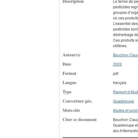
Description
Le terme de pes
pesticides reg
groupes d’orga
où ces produit
L’essentiel des
pesticides sont
désherbage de
Ces produits son
côtières.
Auteur(s)
Bouchon Clau
Date
2003
Format
pdf
Langue
français
Type
Rapport d’étu
Couverture géo.
Guadeloupe
Mots-clés
études et suivi
Citer ce document
Bouchon Claude
Guadeloupe et 
doc.fr/items/s