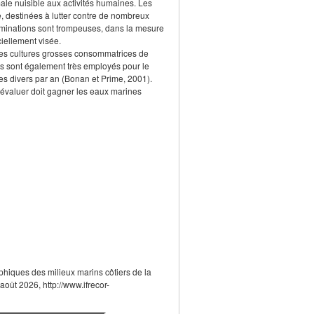
male nuisible aux activités humaines. Les
 destinées à lutter contre de nombreux
́nominations sont trompeuses, dans la mesure
iellement visée.
. Les cultures grosses consommatrices de
s sont également très employés pour le
es divers par an (Bonan et Prime, 2001).
e à évaluer doit gagner les eaux marines
hiques des milieux marins côtiers de la
 août 2026, http://www.ifrecor-