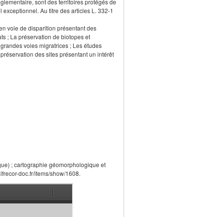
glementaire, sont des territoires protégés de
 exceptionnel. Au titre des articles L. 332-1
en voie de disparition présentant des
ts ; La préservation de biotopes et
 grandes voies migratrices ; Les études
éservation des sites présentant un intérêt
bique) ; cartographie géomorphologique et
.ifrecor-doc.fr/items/show/1608.