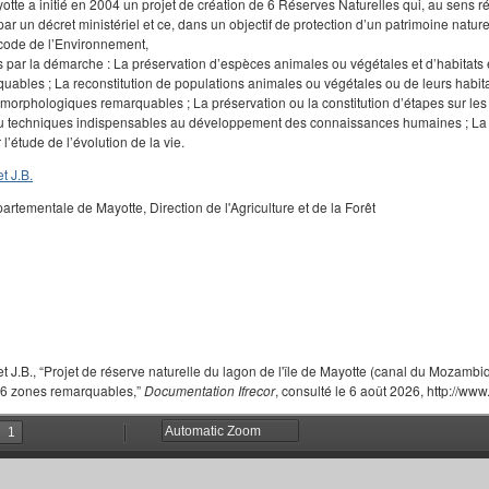
tte a initié en 2004 un projet de création de 6 Réserves Naturelles qui, au sens ré
ar un décret ministériel et ce, dans un objectif de protection d’un patrimoine naturel
 code de l’Environnement,
s par la démarche : La préservation d’espèces animales ou végétales et d’habitats 
quables ; La reconstitution de populations animales ou végétales ou de leurs habita
morphologiques remarquables ; La préservation ou la constitution d’étapes sur les
ou techniques indispensables au développement des connaissances humaines ; La pr
 l’étude de l’évolution de la vie.
t J.B.
partementale de Mayotte, Direction de l'Agriculture et de la Forêt
cet J.B., “Projet de réserve naturelle du lagon de l'île de Mayotte (canal du Mozam
 6 zones remarquables,”
Documentation Ifrecor
, consulté le 6 août 2026, http://www