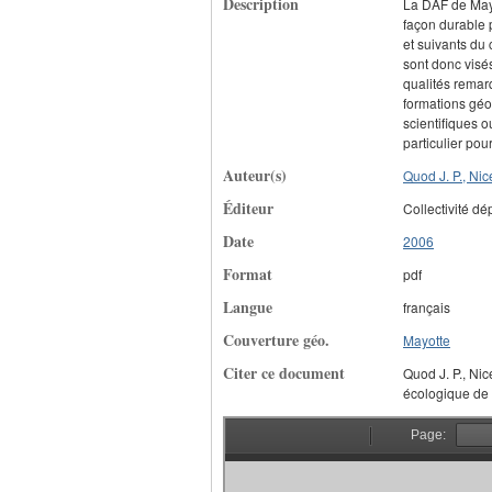
Description
La DAF de Mayo
façon durable p
et suivants du
sont donc visé
qualités remar
formations géo
scientifiques 
particulier pour
Auteur(s)
Quod J. P., Nice
Éditeur
Collectivité dé
Date
2006
Format
pdf
Langue
français
Couverture géo.
Mayotte
Citer ce document
Quod J. P., Ni
écologique de