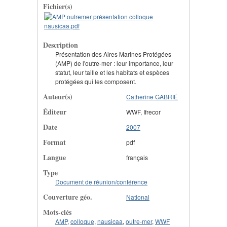
Fichier(s)
Description
Présentation des Aires Marines Protégées
(AMP) de l'outre-mer : leur importance, leur
statut, leur taille et les habitats et espèces
protégées qui les composent.
Auteur(s)
Catherine GABRIÉ
Éditeur
WWF, Ifrecor
Date
2007
Format
pdf
Langue
français
Type
Document de réunion/conférence
Couverture géo.
National
Mots-clés
AMP
,
colloque
,
nausicaa
,
outre-mer
,
WWF