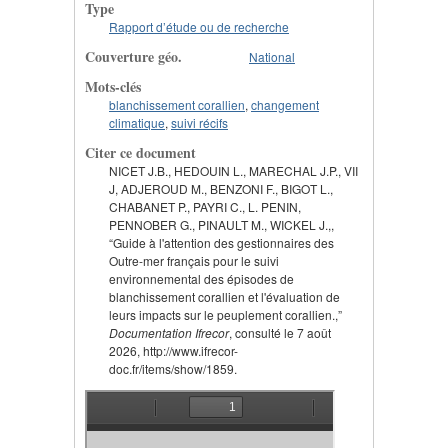
Type
Rapport d’étude ou de recherche
Couverture géo.
National
Mots-clés
blanchissement corallien
,
changement
climatique
,
suivi récifs
Citer ce document
NICET J.B., HEDOUIN L., MARECHAL J.P., VII
J, ADJEROUD M., BENZONI F., BIGOT L.,
CHABANET P., PAYRI C., L. PENIN,
PENNOBER G., PINAULT M., WICKEL J.,,
“Guide à l'attention des gestionnaires des
Outre-mer français pour le suivi
environnemental des épisodes de
blanchissement corallien et l'évaluation de
leurs impacts sur le peuplement corallien.,”
Documentation Ifrecor
, consulté le 7 août
2026, http://www.ifrecor-
doc.fr/items/show/1859.