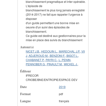
blanchissement pragmatique et inter opérable.
L'épisode de
blanchissement le plus long jamais enregistré
(2014-2017) ne fait que rappeler l'urgence à
disposer
d'un guide permettant une bonne mise en
oeuvre d'un suivi des épisodes de
blanchissement.
Ce guide est destiné aux gestionnaires pour la
mise en place des suivis du blanchissement
Auteur(s)
NICET J.B., HEDOUIN L., MARECHAL J.P., VII
J, ADJEROUD M., BENZONI F., BIGOT L.,
CHABANET P., PAYRI C., L. PENIN,
PENNOBER G., PINAULT M., WICKEL J.,
Éditeur
IFRECOR
CRIOBE/BNE/ENTROPIE/ESPACE-DEV
Date
2019
Format
pdf
Langue
français