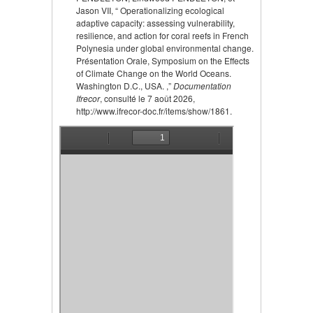
Jason VII, “ Operationalizing ecological
adaptive capacity: assessing vulnerability,
resilience, and action for coral reefs in French
Polynesia under global environmental change.
Présentation Orale, Symposium on the Effects
of Climate Change on the World Oceans.
Washington D.C., USA. ,”
Documentation
Ifrecor
, consulté le 7 août 2026,
http://www.ifrecor-doc.fr/items/show/1861.