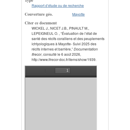
Type
Rapport d’étude ou de recherche
Couverture géo.
Mayotte
Citer ce document
WICKEL J., NICET J.B., PINAULT M.,
LEPEIGNEUL O. , “Évaluation de l’état de
santé des récifs coralliens et des peuplements
ichtyologiques à Mayotte- Suivi 2025 des
récifs internes et barrière,”
Documentation
Ifrecor
, consulté le 6 août 2026,
http://www.ifrecor-doc.fr/items/show/1939.