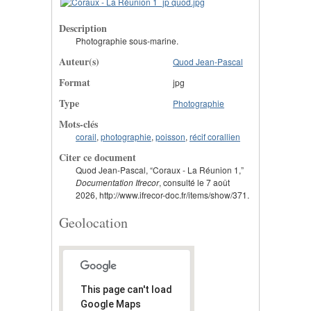
Description
Photographie sous-marine.
Auteur(s)
Quod Jean-Pascal
Format
jpg
Type
Photographie
Mots-clés
corail
,
photographie
,
poisson
,
récif corallien
Citer ce document
Quod Jean-Pascal, “Coraux - La Réunion 1,”
Documentation Ifrecor
, consulté le 7 août
2026, http://www.ifrecor-doc.fr/items/show/371.
Geolocation
This page can't load
Google Maps