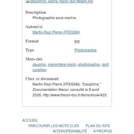
Description
Photographie sous-marine.
Auteur(s)
Martin-Razi Pierre (FFESSM)
Format
jpg
Type
Photographie
Mots-clés
dauphin
,
mammifère marin
,
photographie
,
récif
corallien
Citer ce document
Martin-Razi Pierre (FFESSM), “Dauphins,”
Documentation Ifrecor
, consulté le 8 août
2026, http://www.ifrecor-doc.fr/items/show/423.
ACCUEIL
PARCOURIR LES MOTS CLÉS
PLAN DU SITE
INTEROPÉRABILITÉ
À PROPOS