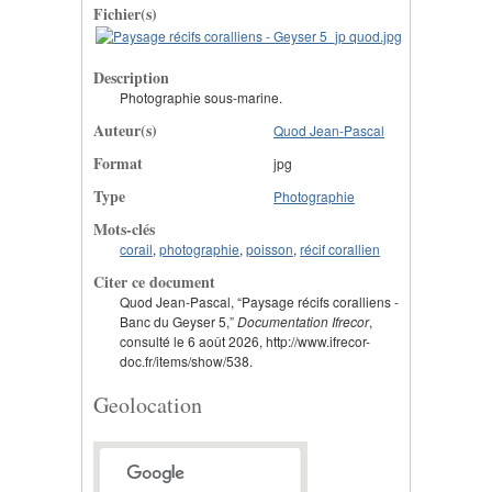
Fichier(s)
Description
Photographie sous-marine.
Auteur(s)
Quod Jean-Pascal
Format
jpg
Type
Photographie
Mots-clés
corail
,
photographie
,
poisson
,
récif corallien
Citer ce document
Quod Jean-Pascal, “Paysage récifs coralliens -
Banc du Geyser 5,”
Documentation Ifrecor
,
consulté le 6 août 2026, http://www.ifrecor-
doc.fr/items/show/538.
Geolocation