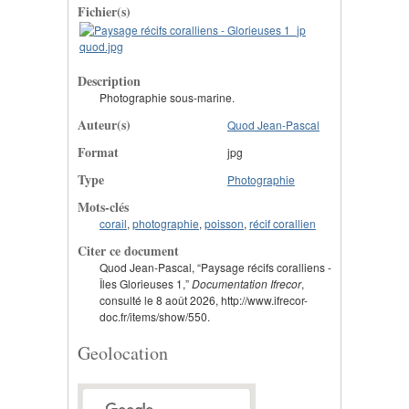
Fichier(s)
Description
Photographie sous-marine.
Auteur(s)
Quod Jean-Pascal
Format
jpg
Type
Photographie
Mots-clés
corail
,
photographie
,
poisson
,
récif corallien
Citer ce document
Quod Jean-Pascal, “Paysage récifs coralliens -
Îles Glorieuses 1,”
Documentation Ifrecor
,
consulté le 8 août 2026, http://www.ifrecor-
doc.fr/items/show/550.
Geolocation