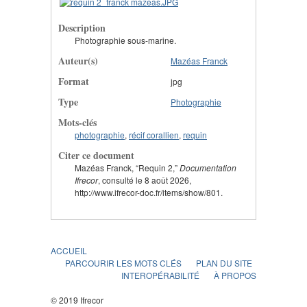
Description
Photographie sous-marine.
Auteur(s)
Mazéas Franck
Format
jpg
Type
Photographie
Mots-clés
photographie
,
récif corallien
,
requin
Citer ce document
Mazéas Franck, “Requin 2,”
Documentation
Ifrecor
, consulté le 8 août 2026,
http://www.ifrecor-doc.fr/items/show/801.
ACCUEIL
PARCOURIR LES MOTS CLÉS
PLAN DU SITE
INTEROPÉRABILITÉ
À PROPOS
© 2019 Ifrecor