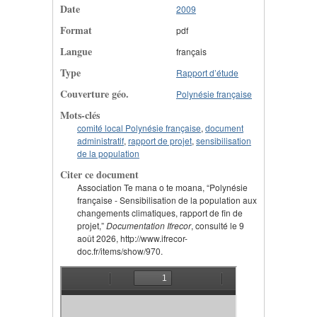
Date
2009
Format
pdf
Langue
français
Type
Rapport d’étude
Couverture géo.
Polynésie française
Mots-clés
comité local Polynésie française
,
document
administratif
,
rapport de projet
,
sensibilisation
de la population
Citer ce document
Association Te mana o te moana, “Polynésie
française - Sensibilisation de la population aux
changements climatiques, rapport de fin de
projet,”
Documentation Ifrecor
, consulté le 9
août 2026, http://www.ifrecor-
doc.fr/items/show/970.