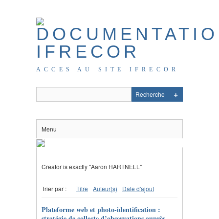
ACCES AU SITE IFRECOR
Menu
Creator is exactly "Aaron HARTNELL"
Trier par :
Titre
Auteur(s)
Date d'ajout
Plateforme web et photo-identification :
stratégie de collecte d’observations auprès