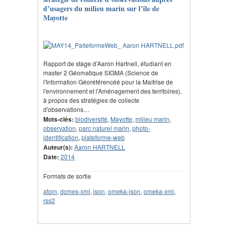
d’usagers du milieu marin sur l’île de
Mayotte
Rapport de stage d'Aaron Hartnell, étudiant en
master 2 Géomatique SIGMA (Science de
l'Information Géoréférencéé pour la Maîtrise de
l'environnement et l'Aménagement des territoires),
à propos des stratégies de collecte
d'observations…
Mots-clés:
biodiversité
,
Mayotte
,
milieu marin
,
observation
,
parc naturel marin
,
photo-
identification
,
plateforme-web
Auteur(s):
Aaron HARTNELL
Date:
2014
Formats de sortie
atom
,
dcmes-xml
,
json
,
omeka-json
,
omeka-xml
,
rss2