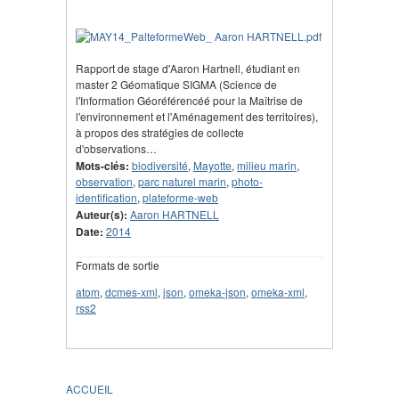
Rapport de stage d'Aaron Hartnell, étudiant en
master 2 Géomatique SIGMA (Science de
l'Information Géoréférencéé pour la Maîtrise de
l'environnement et l'Aménagement des territoires),
à propos des stratégies de collecte
d'observations…
Mots-clés:
biodiversité
,
Mayotte
,
milieu marin
,
observation
,
parc naturel marin
,
photo-
identification
,
plateforme-web
Auteur(s):
Aaron HARTNELL
Date:
2014
Formats de sortie
atom
,
dcmes-xml
,
json
,
omeka-json
,
omeka-xml
,
rss2
ACCUEIL