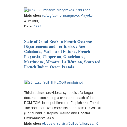
Mots-clés:
cartographie
,
mangrove
,
Mayotte
Auteur(s):
Date:
1998
State of Coral Reefs in French Overseas
Départements and Territories : New
Caledonia, Wallis and Futuna, French
Polynesia, Clipperton, Guadeloupe,
Martinique, Mayotte, La Réunion, Scattered
French Indian Ocean Islands
This brochure provides a synopsis of a larger
document containing a chapter on each of the
DOM-TOM, to be published in English and French.
The document was commissioned from C. GABRIE
(Consultant in Tropical Marine and Coastal
Environments) as a…
Mots-clés:
études et suivis
,
récif corallien
,
santé