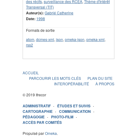
des récifs
,
surveillance des RCEA
,
Thème d'Intérêt
Transversal (TIT)
Auteur(s):
Gabrié Catherine
Date:
1998
Formats de sortie
atom
,
dcmes-xml
,
json
,
omeka-json
,
omeka-xml
,
rss2
ACCUEIL
PARCOURIR LES MOTS CLÉS
PLAN DU SITE
INTEROPÉRABILITÉ
À PROPOS
© 2019 Ifrecor
ADMINISTRATIF
ÉTUDES ET SUIVIS
CARTOGRAPHIE
COMMUNICATION
PÉDAGOGIE
PHOTO-FILM
ACCÈS PAR COMITÉS
Propulsé par
Omeka
.