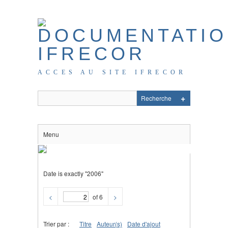
ACCES AU SITE IFRECOR
Menu
Date is exactly "2006"
<
of 6
>
Trier par :
Titre
Auteur(s)
Date d'ajout