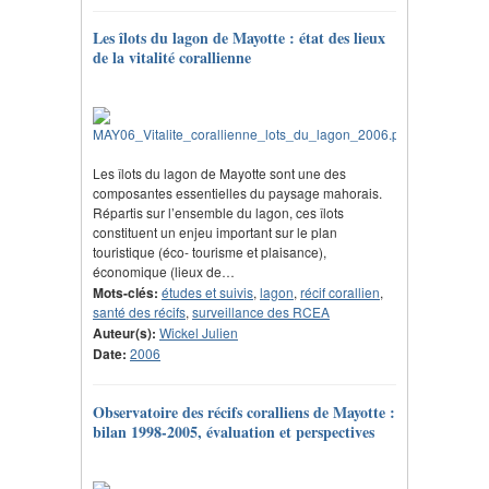
Les îlots du lagon de Mayotte : état des lieux
de la vitalité corallienne
Les îlots du lagon de Mayotte sont une des
composantes essentielles du paysage mahorais.
Répartis sur l’ensemble du lagon, ces îlots
constituent un enjeu important sur le plan
touristique (éco- tourisme et plaisance),
économique (lieux de…
Mots-clés:
études et suivis
,
lagon
,
récif corallien
,
santé des récifs
,
surveillance des RCEA
Auteur(s):
Wickel Julien
Date:
2006
Observatoire des récifs coralliens de Mayotte :
bilan 1998-2005, évaluation et perspectives