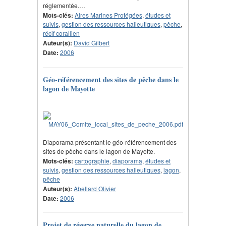
réglementée.…
Mots-clés:
Aires Marines Protégées
,
études et
suivis
,
gestion des ressources halieutiques
,
pêche
,
récif corallien
Auteur(s):
David Gilbert
Date:
2006
Géo-référencement des sites de pêche dans le
lagon de Mayotte
Diaporama présentant le géo-référencement des
sites de pêche dans le lagon de Mayotte.
Mots-clés:
cartographie
,
diaporama
,
études et
suivis
,
gestion des ressources halieutiques
,
lagon
,
pêche
Auteur(s):
Abellard Olivier
Date:
2006
Projet de réserve naturelle du lagon de