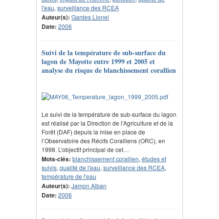
l'eau
,
surveillance des RCEA
Auteur(s):
Gardes Lionel
Date:
2006
Suivi de la température de sub-surface du
lagon de Mayotte entre 1999 et 2005 et
analyse du risque de blanchissement corallien
Le suivi de la température de sub-surface du lagon
est réalisé par la Direction de l’Agriculture et de la
Forêt (DAF) depuis la mise en place de
l’Observatoire des Récifs Coralliens (ORC), en
1998. L’objectif principal de cet…
Mots-clés:
blanchissement corallien
,
études et
suivis
,
qualité de l'eau
,
surveillance des RCEA
,
température de l'eau
Auteur(s):
Jamon Alban
Date:
2006