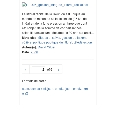
Le littoral récifal de la Réunion est unique au
monde en raison de sa taille limitée (25 km de
linéaire), de la forte pression anthropique dont il
est l’objet, de la somme de connaissances
scientifiques accumulées depuis 30 ans sur un si…
Mots-clés:
études et suivis
,
gestion de la zone
côtière
,
politique publique du littoral
,
télédétection
Auteur(s):
David Gilbert
Date:
2006
<
of 6
>
Formats de sortie
atom
,
dcmes-xml
,
json
,
omeka-json
,
omeka-xml
,
rss2