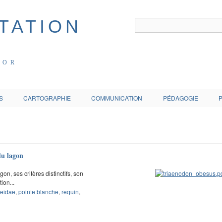
COR
S
CARTOGRAPHIE
COMMUNICATION
PÉDAGOGIE
du lagon
n, ses critères distinctifs, son
ion...
eidae
,
pointe blanche
,
requin
,