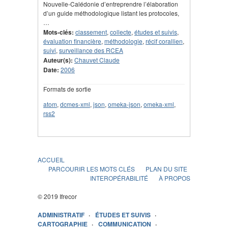
Nouvelle-Calédonie d’entreprendre l’élaboration
d’un guide méthodologique listant les protocoles,
…
Mots-clés:
classement
,
collecte
,
études et suivis
,
évaluation financière
,
méthodologie
,
récif corallien
,
suivi
,
surveillance des RCEA
Auteur(s):
Chauvet Claude
Date:
2006
Formats de sortie
atom
,
dcmes-xml
,
json
,
omeka-json
,
omeka-xml
,
rss2
ACCUEIL
PARCOURIR LES MOTS CLÉS
PLAN DU SITE
INTEROPÉRABILITÉ
À PROPOS
© 2019 Ifrecor
ADMINISTRATIF
ÉTUDES ET SUIVIS
CARTOGRAPHIE
COMMUNICATION